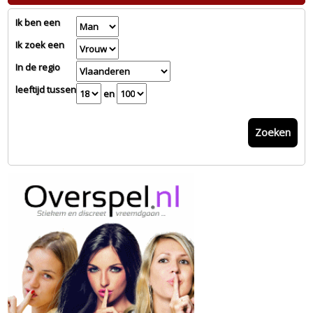
Ik ben een
Ik zoek een
In de regio
leeftijd tussen
en
Zoeken